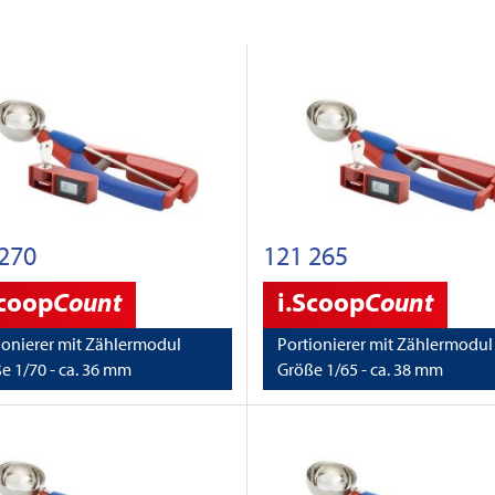
270
121 265
Scoop
Count
i.Scoop
Count
ionierer mit Zählermodul
Portionierer mit Zählermodul
e 1/70 - ca. 36 mm
Größe 1/65 - ca. 38 mm