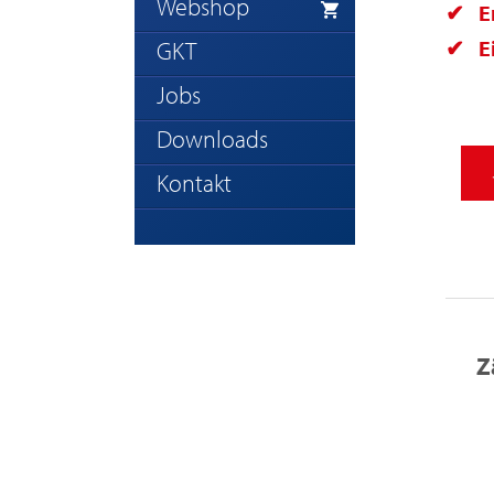
Webshop
E
E
GKT
Jobs
Downloads
Kontakt
Z