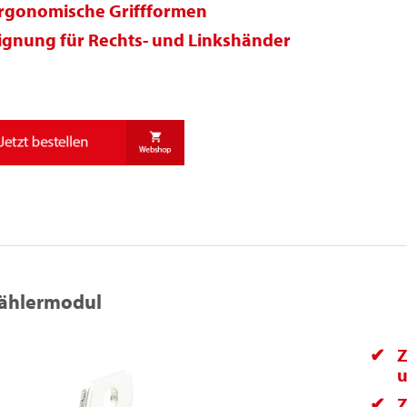
rgonomische Griffformen
ignung für Rechts- und Linkshänder
ählermodul
Z
u
Z