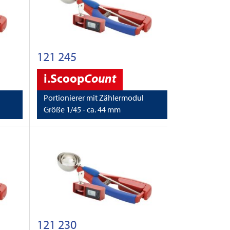
121 245
i.Scoop
Count
Portionierer mit Zählermodul
Größe 1/45 - ca. 44 mm
121 230