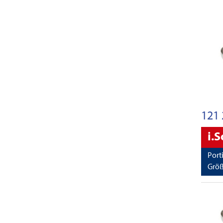
121 
i.
Port
Größ