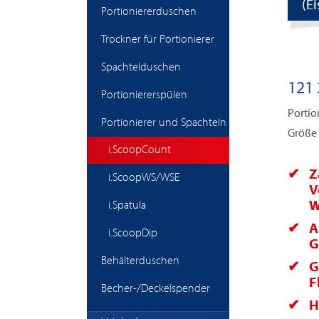
(E
Portioniererduschen
Trockner für Portionierer
Spachtelduschen
121 
Portioniererspülen
Portio
Portionierer und Spachteln
Größe 
i.ScoopCount
Z
i.ScoopWS/WSE
V
W
i.Spatula
A
i.ScoopDip
G
Behälterduschen
G
F
Becher-/Deckelspender
H