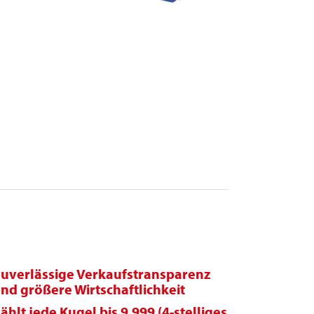
uverlässige Verkaufstransparenz
nd größere Wirtschaftlichkeit
ählt jede Kugel bis 9.999 (4-stelliges