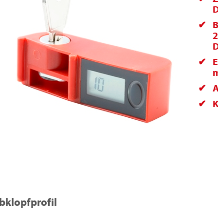
D
B
2
D
E
m
A
K
bklopfprofil