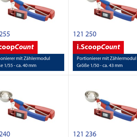
255
121 250
Scoop
Count
i.Scoop
Count
ionierer mit Zählermodul
Portionierer mit Zählermodul
e 1/55 - ca. 40 mm
Größe 1/50 - ca. 43 mm
240
121 236