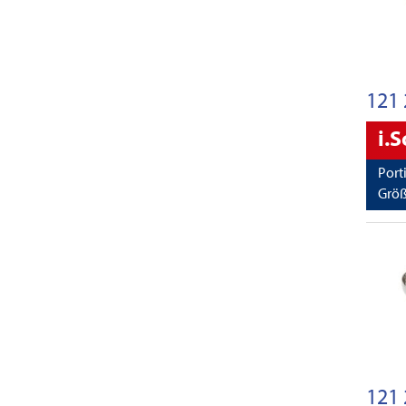
121 
i.
Port
Größ
121 