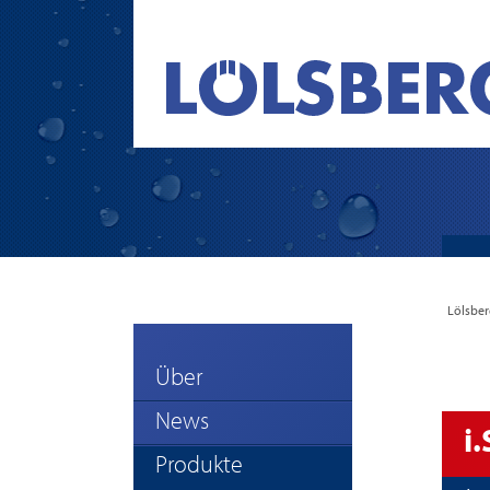
Lölsbe
Über
News
i
Produkte