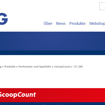
Über
News
Produkte
Websho
rg
Produkte
Portionierer und Spachteln
i.ScoopCount
121 240
.Scoop
Count