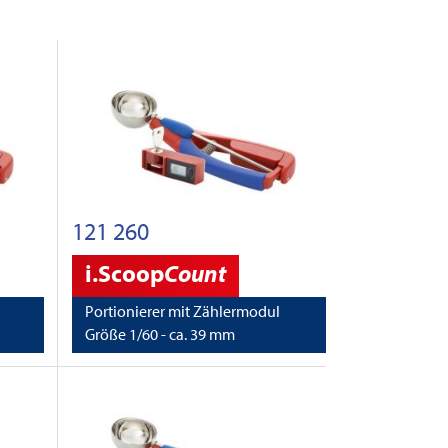
121 260
i.Scoop
Count
Portionierer mit Zählermodul
Größe 1/60 - ca. 39 mm