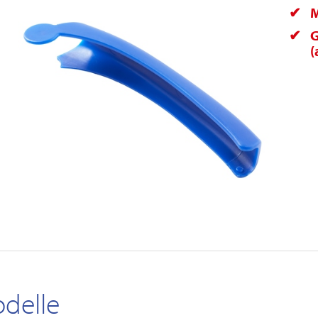
M
G
(
delle